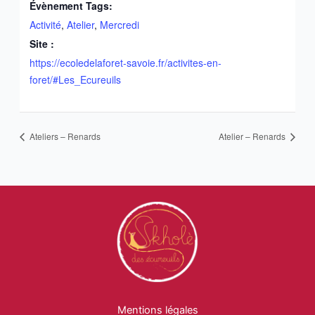
Évènement Tags:
Activité
,
Atelier
,
Mercredi
Site :
https://ecoledelaforet-savoie.fr/activites-en-
foret/#Les_Ecureuils
Ateliers – Renards
Atelier – Renards
Mentions légales